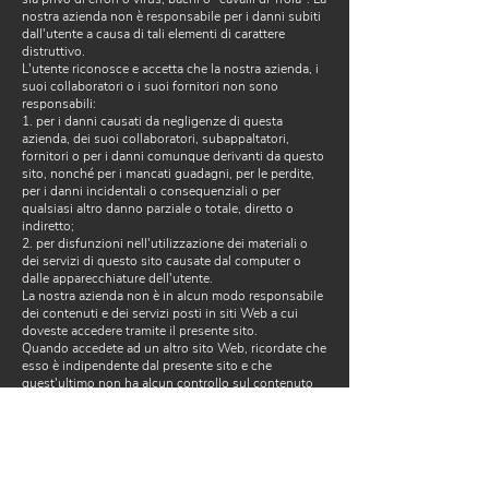
nostra azienda non è responsabile per i danni subiti
dall'utente a causa di tali elementi di carattere
distruttivo.
L'utente riconosce e accetta che la nostra azienda, i
suoi collaboratori o i suoi fornitori non sono
responsabili:
1. per i danni causati da negligenze di questa
azienda, dei suoi collaboratori, subappaltatori,
fornitori o per i danni comunque derivanti da questo
sito, nonché per i mancati guadagni, per le perdite,
per i danni incidentali o consequenziali o per
qualsiasi altro danno parziale o totale, diretto o
indiretto;
2. per disfunzioni nell'utilizzazione dei materiali o
dei servizi di questo sito causate dal computer o
dalle apparecchiature dell'utente.
La nostra azienda non è in alcun modo responsabile
dei contenuti e dei servizi posti in siti Web a cui
doveste accedere tramite il presente sito.
Quando accedete ad un altro sito Web, ricordate che
esso è indipendente dal presente sito e che
quest'ultimo non ha alcun controllo sul contenuto
del sito in questione. Inoltre l'esistenza di un
collegamento ipertestuale (link) verso un altro sito
non comporta l'approvazione o un'accettazione di
responsabilità, neanche parziale e/o indiretta, da
parte della nostra azienda circa il contenuto o
l'utilizzazione del sito.