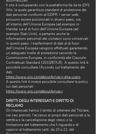
automatizzati.
Il sito è sviluppando con la piattaforma fai da te (DYI)
Wix, la quale garantisce standard di protezione dei
dati personali conformi al GDPR. I server web
possono essere posizionati in diversi paesi, sia
all’interno dell’Unione Europea (ad esempio in
Irlanda) sia al di fuori dell’Unione Europea (ad
esempio Stati Uniti), e pertanto anche le
informazioni personali dei visitatori sono conservati
in questi paesi. I trasferimenti di dati al di fuori
dell’Unione Europea vengono effettuati garantendo
un adeguato livello di protezione secondo la
Commissione Europea, in conformità alle Clausole
Contrattuali Standard (2010/87/UE). A questo link è
possibile consultare l’Accordo sul trattamento dei
dati:
https://www.wix.com/about/privacy-dpa-users
A questo link è invece possibile consultare la policy
sui dati personali:
https://www.wix.com/about/privacy
DIRITTI DEGLI INTERESSATI E DIRITTO DI
RECLAMO
Gli interessati hanno il diritto di ottenere dal Titolare,
nei casi previsti, l'accesso ai propri dati personali e la
rettifica o la cancellazione degli stessi o la
limitazione del trattamento che li riguarda o di
opporsi al trattamento (artt. da 15 a 22. del