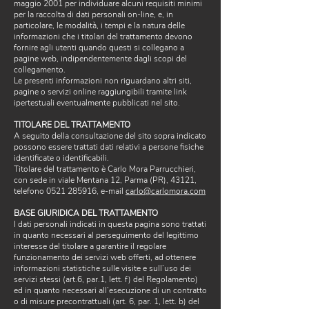
maggio 2001 per individuare alcuni requisiti minimi
per la raccolta di dati personali on-line, e, in
particolare, le modalità, i tempi e la natura delle
informazioni che i titolari del trattamento devono
fornire agli utenti quando questi si collegano a
pagine web, indipendentemente dagli scopi del
collegamento.
Le presenti informazioni non riguardano altri siti,
pagine o servizi online raggiungibili tramite link
ipertestuali eventualmente pubblicati nel sito.
TITOLARE DEL TRATTAMENTO
A seguito della consultazione del sito sopra indicato
possono essere trattati dati relativi a persone fisiche
identificate o identificabili.
Titolare del trattamento è Carlo Mora Parrucchieri,
con sede in viale Mentana 12, Parma (PR), 43121,
telefono
0521 285916
, e-mail
carlo@carlomora.com
BASE GIURIDICA DEL TRATTAMENTO
I dati personali indicati in questa pagina sono trattati
in quanto necessari al perseguimento del legittimo
interesse del titolare a garantire il regolare
funzionamento dei servizi web offerti, ad ottenere
informazioni statistiche sulle visite e sull’uso dei
servizi stessi (art.6, par.1, lett. f) del Regolamento)
ed in quanto necessari all’esecuzione di un contratto
o di misure precontrattuali (art. 6, par. 1, lett. b) del