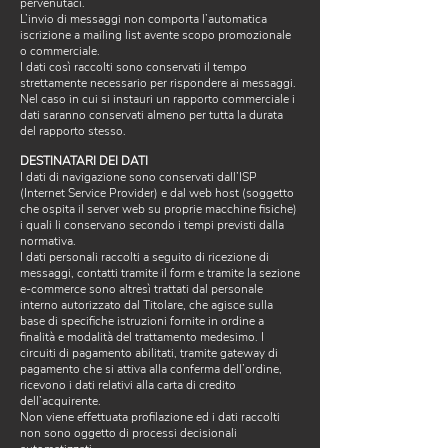
pervenutaci.
L’invio di messaggi non comporta l’automatica
iscrizione a mailing list avente scopo promozionale
o commerciale.
I dati così raccolti sono conservati il tempo
strettamente necessario per rispondere ai messaggi.
Nel caso in cui si instauri un rapporto commerciale i
dati saranno conservati almeno per tutta la durata
del rapporto stesso.
DESTINATARI DEI DATI
I dati di navigazione sono conservati dall’ISP
(Internet Service Provider) e dal web host (soggetto
che ospita il server web su proprie macchine fisiche)
i quali li conservano secondo i tempi previsti dalla
normativa.
I dati personali raccolti a seguito di ricezione di
messaggi, contatti tramite il form e tramite la sezione
e-commerce sono altresì trattati dal personale
interno autorizzato dal Titolare, che agisce sulla
base di specifiche istruzioni fornite in ordine a
finalità e modalità del trattamento medesimo. I
circuiti di pagamento abilitati, tramite gateway di
pagamento che si attiva alla conferma dell’ordine,
ricevono i dati relativi alla carta di credito
dell’acquirente.
Non viene effettuata profilazione ed i dati raccolti
non sono oggetto di processi decisionali