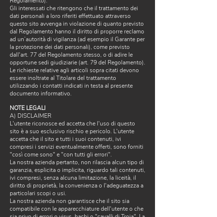
Regolamento).
Gli interessati che ritengono che il trattamento dei
dati personali a loro riferiti effettuato attraverso
questo sito avvenga in violazione di quanto previsto
dal Regolamento hanno il diritto di proporre reclamo
ad un’autorità di vigilanza (ad esempio il Garante per
la protezione dei dati personali), come previsto
dall'art. 77 del Regolamento stesso, o di adire le
opportune sedi giudiziarie (art. 79 del Regolamento).
Le richieste relative agli articoli sopra citati devono
essere inoltrate al Titolare del trattamento
utilizzando i contatti indicati in testa al presente
documento informativo.
NOTE LEGALI
A) DISCLAIMER
L'utente riconosce ed accetta che l'uso di questo
sito è a suo esclusivo rischio e pericolo. L'utente
accetta che il sito e tutti i suoi contenuti, ivi
compresi i servizi eventualmente offerti, sono forniti
"così come sono" e "con tutti gli errori".
La nostra azienda pertanto, non rilascia alcun tipo di
garanzia, esplicita o implicita, riguardo tali contenuti,
ivi compresi, senza alcuna limitazione, la liceità, il
diritto di proprietà, la convenienza o l'adeguatezza a
particolari scopi o usi.
La nostra azienda non garantisce che il sito sia
compatibile con le apparecchiature dell'utente o che
sia privo di errori o virus, bachi o "cavalli di Troia". La