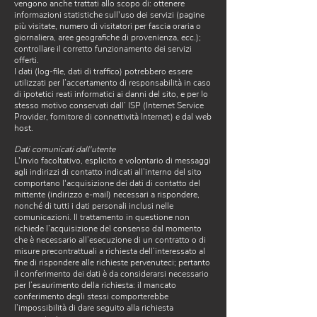
vengono anche trattati allo scopo di: ottenere
informazioni statistiche sull'uso dei servizi (pagine
più visitate, numero di visitatori per fascia oraria o
giornaliera, aree geografiche di provenienza, ecc.);
controllare il corretto funzionamento dei servizi
offerti.
I dati (log-file, dati di traffico) potrebbero essere
utilizzati per l’accertamento di responsabilità in caso
di ipotetici reati informatici ai danni del sito, e per lo
stesso motivo conservati dall’ ISP (Internet Service
Provider, fornitore di connettività Internet) e dal web
host.
Dati comunicati dall'utente
L'invio facoltativo, esplicito e volontario di messaggi
agli indirizzi di contatto indicati all’interno del sito
comportano l'acquisizione dei dati di contatto del
mittente (indirizzo e-mail) necessari a rispondere,
nonché di tutti i dati personali inclusi nelle
comunicazioni. Il trattamento in questione non
richiede l’acquisizione del consenso dal momento
che è necessario all’esecuzione di un contratto o di
misure precontrattuali a richiesta dell’interessato al
fine di rispondere alle richieste pervenuteci; pertanto
il conferimento dei dati è da considerarsi necessario
per l’esaurimento della richiesta: il mancato
conferimento degli stessi comporterebbe
l’impossibilità di dare seguito alla richiesta