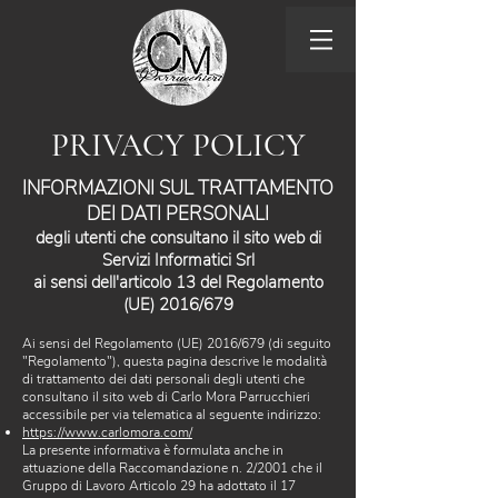
PRIVACY POLICY
INFORMAZIONI SUL TRATTAMENTO
DEI DATI PERSONALI
degli utenti che consultano il sito web di
Servizi Informatici Srl
ai sensi dell'articolo 13 del Regolamento
(UE) 2016/679
Ai sensi del Regolamento (UE) 2016/679 (di seguito
"Regolamento"), questa pagina descrive le modalità
di trattamento dei dati personali degli utenti che
consultano il sito web di Carlo Mora Parrucchieri
accessibile per via telematica al seguente indirizzo:
https://www.carlomora.com/
La presente informativa è formulata anche in
attuazione della Raccomandazione n. 2/2001 che il
Gruppo di Lavoro Articolo 29 ha adottato il 17